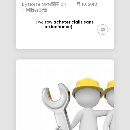
By
Horse GPN團隊
on
十一月 10, 2018
-
伺服器公告
[/vc_row
acheter cialis sans
ordonnance
]