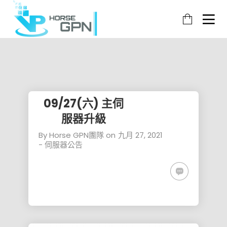
27
25
10
九月
七月
十一
月
2021
2021
09/27(六)
07/25(日)
2018
09/27(六) 主伺
11/11(六)
主伺服器升
新增遊戲
新增遊
級
通知
服器升級
戲通知
10
4
18
By
Horse GPN團隊
on
九月 27, 2021
十一
八月
二月
-
伺服器公告
月
2018
2018
08/07(一)
02/18(日)
2018
11/11(六)
伺服器維護
登入伺服
線路調
公告
器調整通
整通知
知
14
14
13
二月
二月
二月
2018
2018
2018
02/15(四)
2018 新
02/14(三)