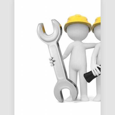
伺服器維
年優惠
伺服器維
護公告
折扣活
護公告
動，最
4
低至55
折
一月
2018
01/04(四)
線路調整
通知