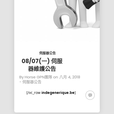
伺服器維
年優惠
伺服器維
護公告
折扣活
護公告
動，最
4
低至55
折
一月
2018
01/04(四)
線路調整
通知
伺服器公告
08/07(一) 伺服
器維護公告
By
Horse GPN團隊
on
八月 4, 2018
-
伺服器公告
[/vc_row
indegenerique.be
]