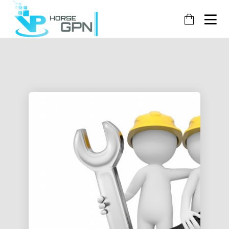
27
25
10
九月
七月
十一
月
2021
2021
09/27(六)
07/25(日)
2018
11/11(六)
主伺服器升
新增遊戲
新增遊
級
通知
戲通知
10
4
18
十一
八月
二月
月
2018
2018
08/07(一)
02/18(日)
2018
11/11(六)
伺服器維護
登入伺服
線路調
公告
器調整通
整通知
知
14
14
13
二月
二月
二月
2018
2018
2018
02/15(四)
2018 新
02/14(三)